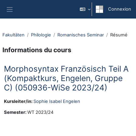
Passer au contenu principal
Connexion
Panneau latéral
Fakultäten
Philologie
Romanisches Seminar
Résumé
Informations du cours
Morphosyntax Französisch Teil A
(Kompaktkurs, Engelen, Gruppe
C) (050936-WiSe 2023/24)
Kursleiter/in:
Sophie Isabel Engelen
Semester
:
WT 2023/24