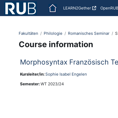
Skip to main content
LEARN2Gether
OpenRU
Fakultäten
Philologie
Romanisches Seminar
S
Course information
Morphosyntax Französisch Te
Kursleiter/in:
Sophie Isabel Engelen
Semester
:
WT 2023/24