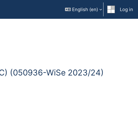
English ‎(en)‎
Log in
e C) (050936-WiSe 2023/24)