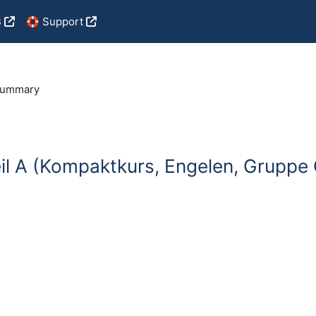
B
🛟 Support
ummary
il A (Kompaktkurs, Engelen, Grupp