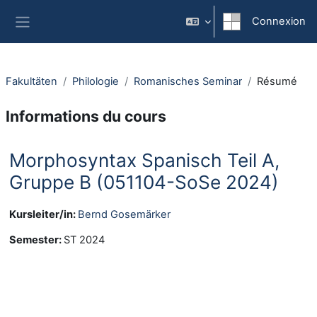
Passer au contenu principal
Connexion
Panneau latéral
Fakultäten
Philologie
Romanisches Seminar
Résumé
Informations du cours
Morphosyntax Spanisch Teil A,
Gruppe B (051104-SoSe 2024)
Kursleiter/in:
Bernd Gosemärker
Semester
:
ST 2024