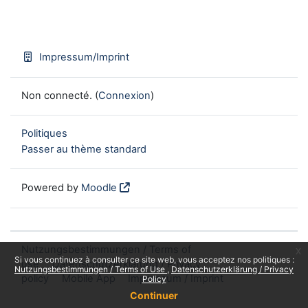
Impressum/Imprint
Non connecté. (
Connexion
)
Politiques
Passer au thème standard
Powered by
Moodle
Nutzungsbestimmungen / Terms of
x
Si vous continuez à consulter ce site web, vous acceptez nos politiques :
use
Datenschutzerklärung / Privacy
Nutzungsbestimmungen / Terms of Use
Datenschutzerklärung / Privacy
policy
Mobile App
Impressum / Imprint
Policy
Continuer