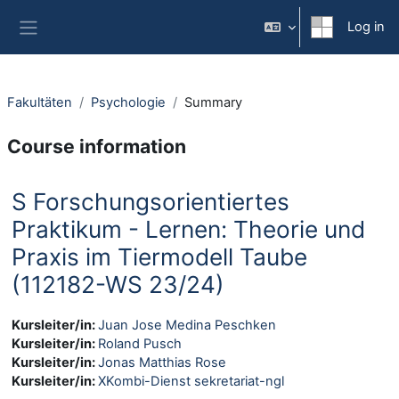
Skip to main content
Log in
Side panel
Fakultäten
Psychologie
Summary
Course information
S Forschungsorientiertes
Praktikum - Lernen: Theorie und
Praxis im Tiermodell Taube
(112182-WS 23/24)
Kursleiter/in:
Juan Jose Medina Peschken
Kursleiter/in:
Roland Pusch
Kursleiter/in:
Jonas Matthias Rose
Kursleiter/in:
XKombi-Dienst sekretariat-ngl