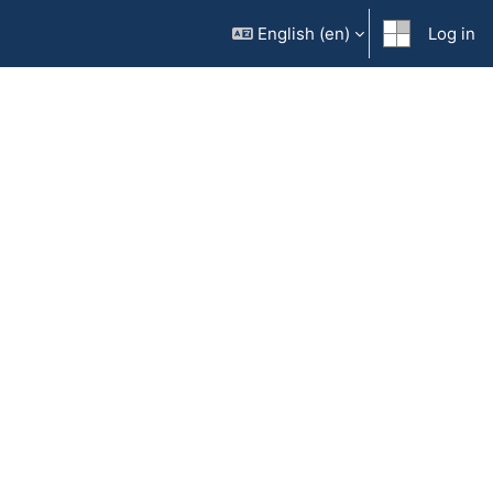
English ‎(en)‎
Log in