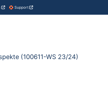
B
🛟 Support
spekte (100611-WS 23/24)