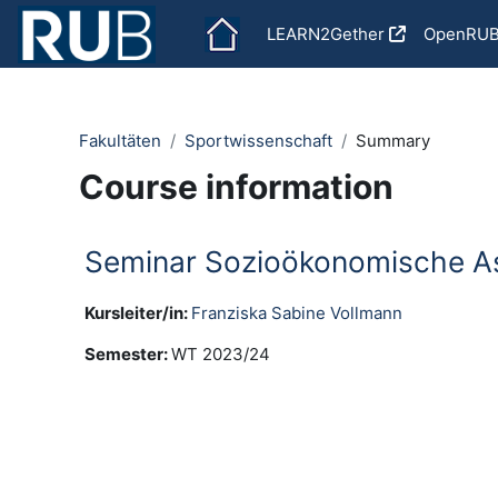
Skip to main content
LEARN2Gether
OpenRU
Fakultäten
Sportwissenschaft
Summary
Course information
Seminar Sozioökonomische A
Kursleiter/in:
Franziska Sabine Vollmann
Semester
:
WT 2023/24