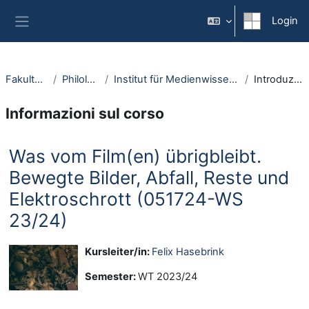
Vai al contenuto principale
Login
Pannello laterale
Fakultäten
Philologie
Institut für Medienwissenschaft
Introduzione
Informazioni sul corso
Was vom Film(en) übrigbleibt.
Bewegte Bilder, Abfall, Reste und
Elektroschrott (051724-WS
23/24)
Kursleiter/in:
Felix Hasebrink
Semester
:
WT 2023/24