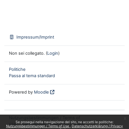
Impressum/Imprint
Non sei collegato. (
Login
)
Politiche
Passa al tema standard
Powered by
Moodle
Nutzungsbestimmungen / Terms of
x
Se prosegui nella navigazione del sito, ne accetti le politiche:
use
Datenschutzerklärung / Privacy
Nutzungsbestimmungen / Terms of Use
Datenschutzerklärung / Privacy