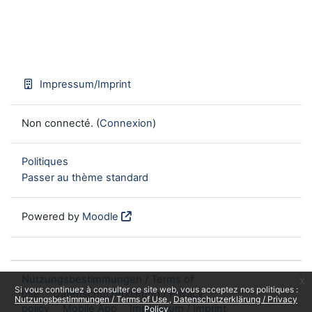
Impressum/Imprint
Non connecté. (
Connexion
)
Politiques
Passer au thème standard
Powered by
Moodle
Nutzungsbestimmungen / Terms of
x
Si vous continuez à consulter ce site web, vous acceptez nos politiques :
use
Datenschutzerklärung / Privacy
Nutzungsbestimmungen / Terms of Use
Datenschutzerklärung / Privacy
policy
Mobile App
Impressum / Imprint
Policy