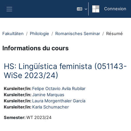
Passer au contenu principal
Connexion
Panneau latéral
Fakultäten
Philologie
Romanisches Seminar
Résumé
Informations du cours
HS: Lingüística feminista (051143-
WiSe 2023/24)
Kursleiter/in:
Felipe Octavio Avila Rubilar
Kursleiter/in:
Janine Marquas
Kursleiter/in:
Laura Morgenthaler García
Kursleiter/in:
Karla Schumacher
Semester
:
WT 2023/24