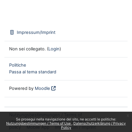
Impressum/Imprint
Non sei collegato. (
Login
)
Politiche
Passa al tema standard
Powered by
Moodle
Nutzungsbestimmungen / Terms of
x
Se prosegui nella navigazione del sito, ne accetti le politiche:
use
Datenschutzerklärung / Privacy
Nutzungsbestimmungen / Terms of Use
Datenschutzerklärung / Privacy
policy
Mobile App
Impressum / Imprint
Policy