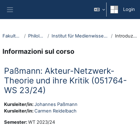
Vai al contenuto principale
Login
Pannello laterale
Fakultäten
Philologie
Institut für Medienwissenschaft
Introduzione
Informazioni sul corso
Paßmann: Akteur-Netzwerk-
Theorie und ihre Kritik (051764-
WS 23/24)
Kursleiter/in:
Johannes Paßmann
Kursleiter/in:
Carmen Reidelbach
Semester
:
WT 2023/24