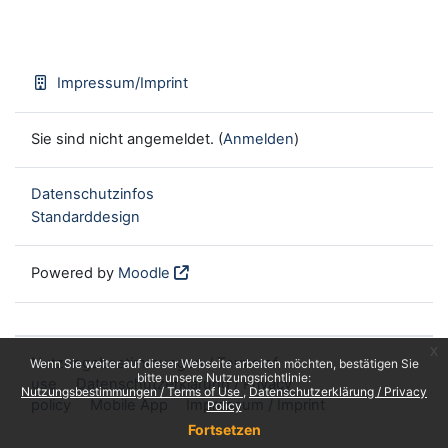
Impressum/Imprint
Sie sind nicht angemeldet. (
Anmelden
)
Datenschutzinfos
Standarddesign
Powered by
Moodle
x
Nutzungsbestimmungen / Terms of
Wenn Sie weiter auf dieser Webseite arbeiten möchten, bestätigen Sie
bitte unsere Nutzungsrichtlinie:
use
Datenschutzerklärung / Privacy
Nutzungsbestimmungen / Terms of Use
Datenschutzerklärung / Privacy
policy
Mobile App
Impressum / Imprint
Policy
Fortsetzen