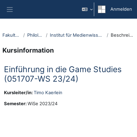
Zum Hauptinhalt
Anmelden
Website-Übersicht
Fakultäten
Philologie
Institut für Medienwissenschaft
Beschreibung
Kursinformation
Einführung in die Game Studies
(051707-WS 23/24)
Kursleiter/in:
Timo Kaerlein
Semester
:
WiSe 2023/24