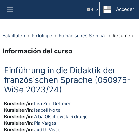
Salta al contenido principal
Acceder
Panel lateral
Fakultäten
Philologie
Romanisches Seminar
Resumen
Información del curso
Einführung in die Didaktik der
französischen Sprache (050975-
WiSe 2023/24)
Kursleiter/in:
Lea Zoe Dettmer
Kursleiter/in:
Isabell Nolte
Kursleiter/in:
Alba Olschewski Ridruejo
Kursleiter/in:
Pia Vargas
Kursleiter/in:
Judith Visser