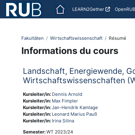
Passer au contenu principal
LEARN2Gether
OpenRU
Fakultäten
Wirtschaftswissenschaft
Résumé
Informations du cours
Landschaft, Energiewende, G
Wirtschaftswissenschaften (
Kursleiter/in:
Dennis Arnold
Kursleiter/in:
Max Fimpler
Kursleiter/in:
Jan-Hendrik Kamlage
Kursleiter/in:
Leonard Marius Pauß
Kursleiter/in:
Irina Silina
Semester
:
WT 2023/24