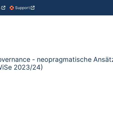
B
🛟 Support
overnance - neopragmatische Ansätz
WiSe 2023/24)