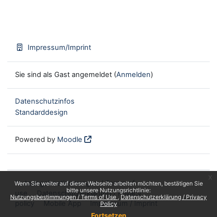
Impressum/Imprint
Sie sind als Gast angemeldet (
Anmelden
)
Datenschutzinfos
Standarddesign
Powered by
Moodle
x
Nutzungsbestimmungen / Terms of
Wenn Sie weiter auf dieser Webseite arbeiten möchten, bestätigen Sie
bitte unsere Nutzungsrichtlinie:
use
Datenschutzerklärung / Privacy
Nutzungsbestimmungen / Terms of Use
Datenschutzerklärung / Privacy
policy
Mobile App
Impressum / Imprint
Policy
Fortsetzen