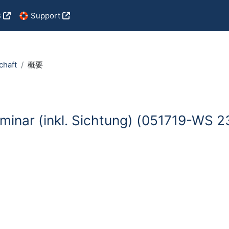
B
🛟 Support
chaft
概要
minar (inkl. Sichtung) (051719-WS 2