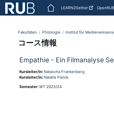
メインコンテンツへスキップする
LEARN2Gether
OpenRU
Fakultäten
Philologie
Institut für Medienwissens
コース情報
Empathie - Ein Filmanalyse Se
Kursleiter/in:
Natascha Frankenberg
Kursleiter/in:
Natalie Pielok
Semester
:
WT 2023/24