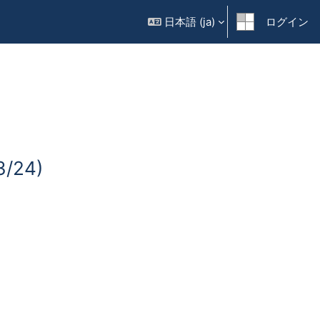
日本語 ‎(ja)‎
ログイン
3/24)