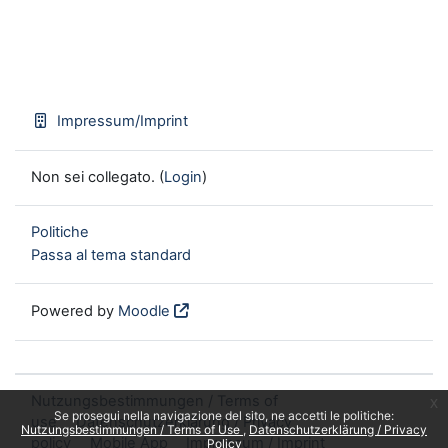
Impressum/Imprint
Non sei collegato. (
Login
)
Politiche
Passa al tema standard
Powered by
Moodle
Nutzungsbestimmungen / Terms of
x
Se prosegui nella navigazione del sito, ne accetti le politiche:
use
Datenschutzerklärung / Privacy
Nutzungsbestimmungen / Terms of Use
Datenschutzerklärung / Privacy
policy
Mobile App
Impressum / Imprint
Policy