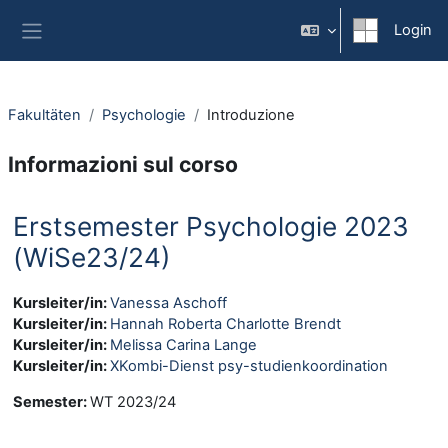
Vai al contenuto principale
Login
Pannello laterale
Fakultäten
Psychologie
Introduzione
Informazioni sul corso
Erstsemester Psychologie 2023
(WiSe23/24)
Kursleiter/in:
Vanessa Aschoff
Kursleiter/in:
Hannah Roberta Charlotte Brendt
Kursleiter/in:
Melissa Carina Lange
Kursleiter/in:
XKombi-Dienst psy-studienkoordination
Semester
:
WT 2023/24