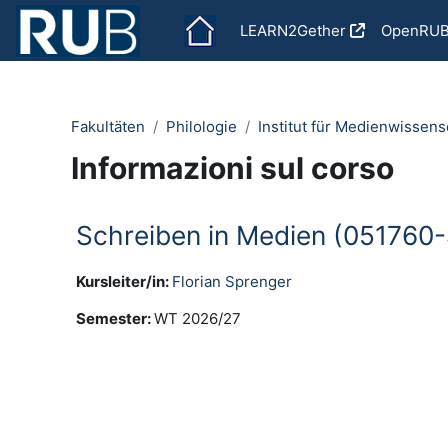
Vai al contenuto principale
LEARN2Gether
OpenRU
Fakultäten
Philologie
Institut für Medienwissens
Informazioni sul corso
Schreiben in Medien (051760
Kursleiter/in:
Florian Sprenger
Semester
:
WT 2026/27