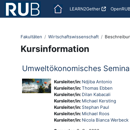
Zum Hauptinhalt
LEARN2Gether
OpenRU
Fakultäten
Wirtschaftswissenschaft
Beschreibu
Kursinformation
Umweltökonomisches Semina
Kursleiter/in:
Ndjiba Antonio
Kursleiter/in:
Thomas Ebben
Kursleiter/in:
Dilan Kabacali
Kursleiter/in:
Michael Kersting
Kursleiter/in:
Stephan Paul
Kursleiter/in:
Michael Roos
Kursleiter/in:
Nicola Bianca Werbeck