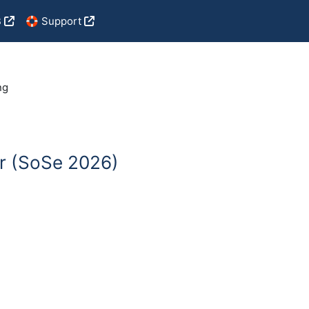
B
🛟 Support
ng
r (SoSe 2026)