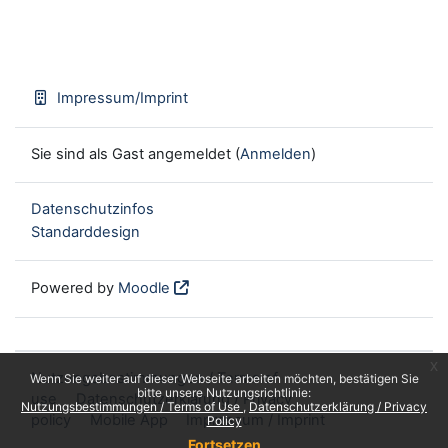
Impressum/Imprint
Sie sind als Gast angemeldet (
Anmelden
)
Datenschutzinfos
Standarddesign
Powered by
Moodle
x
Nutzungsbestimmungen / Terms of
Wenn Sie weiter auf dieser Webseite arbeiten möchten, bestätigen Sie
bitte unsere Nutzungsrichtlinie:
use
Datenschutzerklärung / Privacy
Nutzungsbestimmungen / Terms of Use
Datenschutzerklärung / Privacy
policy
Mobile App
Impressum / Imprint
Policy
Fortsetzen