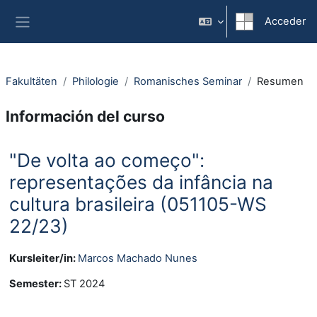
Salta al contenido principal
Acceder
Panel lateral
Fakultäten
Philologie
Romanisches Seminar
Resumen
Información del curso
"De volta ao começo":
representações da infância na
cultura brasileira (051105-WS
22/23)
Kursleiter/in:
Marcos Machado Nunes
Semester
:
ST 2024