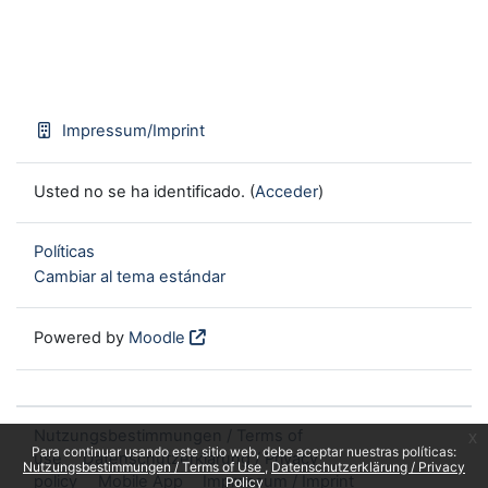
Impressum/Imprint
Usted no se ha identificado. (
Acceder
)
Políticas
Cambiar al tema estándar
Powered by
Moodle
Nutzungsbestimmungen / Terms of
x
Para continuar usando este sitio web, debe aceptar nuestras políticas:
use
Datenschutzerklärung / Privacy
Nutzungsbestimmungen / Terms of Use
Datenschutzerklärung / Privacy
policy
Mobile App
Impressum / Imprint
Policy