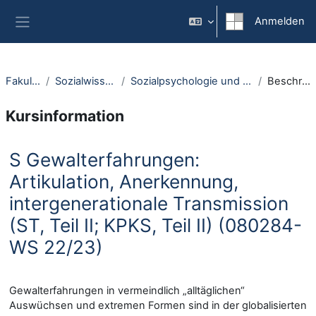
Zum Hauptinhalt
Anmelden
Website-Übersicht
Fakultäten
Sozialwissenschaft
Sozialpsychologie und -anthropologie
Beschreibung
Kursinformation
S Gewalterfahrungen:
Artikulation, Anerkennung,
intergenerationale Transmission
(ST, Teil II; KPKS, Teil II) (080284-
WS 22/23)
Gewalterfahrungen in vermeindlich „alltäglichen“
Auswüchsen und extremen Formen sind in der globalisierten