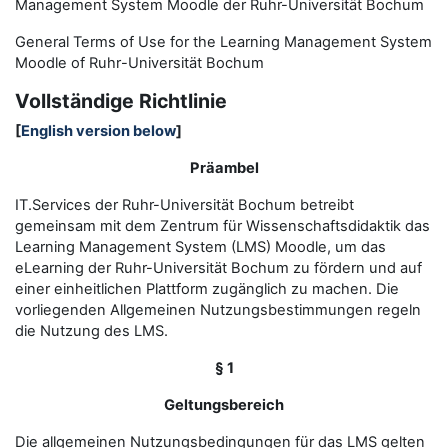
Management System Moodle der Ruhr-Universität Bochum
General Terms of Use for the
L
earning
M
anagement
S
ystem
Moodle of Ruhr
-
Universit
ät Bochum
Vollständige Richtlinie
[
English version below
]
Präambel
IT.Services der Ruhr-Universität Bochum betreibt
gemeinsam mit dem Zentrum für Wissenschaftsdidaktik das
Learning Management System (LMS) Moodle, um das
eLearning der Ruhr-Universität Bochum zu fördern und auf
einer einheitlichen Plattform zugänglich zu machen. Die
vorliegenden Allgemeinen Nutzungsbestimmungen regeln
die Nutzung des LMS.
§ 1
Geltungsbereich
Die allgemeinen Nutzungsbedingungen für das LMS gelten