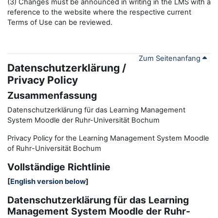
(3) Changes must be announced in writing in the LMS with a
reference to the website where the respective current
Terms of Use can be reviewed.
Zum Seitenanfang
Datenschutzerklärung /
Privacy Policy
Zusammenfassung
Datenschutzerklärung für das Learning Management
System Moodle der Ruhr-Universität Bochum
Privacy Policy for the
L
earning
M
anagement
S
ystem Moodle
of Ruhr
-
Universit
ät Bochum
Vollständige Richtlinie
[
English version below
]
Datenschutzerklärung für das Learning
Management System Moodle der Ruhr-