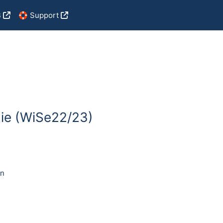
B
🛟 Support
ie (WiSe22/23)
on