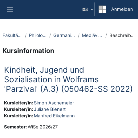
Zum Hauptinhalt
Anmelden
Website-Übersicht
Fakultäten
Philologie
Germanistik
Mediävistik
Beschreibung
Kursinformation
Kindheit, Jugend und
Sozialisation in Wolframs
'Parzival' (A.3) (050462-SS 2022)
Kursleiter/in:
Simon Aschemeier
Kursleiter/in:
Juliane Bienert
Kursleiter/in:
Manfred Eikelmann
Semester
:
WiSe 2026/27