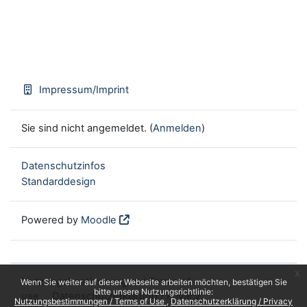
Impressum/Imprint
Sie sind nicht angemeldet. (
Anmelden
)
Datenschutzinfos
Standarddesign
Powered by
Moodle
x
Nutzungsbestimmungen / Terms of
Wenn Sie weiter auf dieser Webseite arbeiten möchten, bestätigen Sie
bitte unsere Nutzungsrichtlinie:
use
Datenschutzerklärung / Privacy
Nutzungsbestimmungen / Terms of Use
Datenschutzerklärung / Privacy