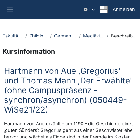
Zum Hauptinhalt
Anmelden
Website-Übersicht
Fakultäten
Philologie
Germanistik
Mediävistik
Beschreibung
Kursinformation
Hartmann von Aue ,Gregorius'
und Thomas Mann ,Der Erwählte'
(ohne Campuspräsenz -
synchron/asynchron) (050449-
WiSe21/22)
Hartmann von Aue erzählt – um 1190 – die Geschichte eines
‚guten Sünders‘: Gregorius geht aus einer Geschwisterliebe
hervor und wächst als Findelkind in der Fremde im Kloster