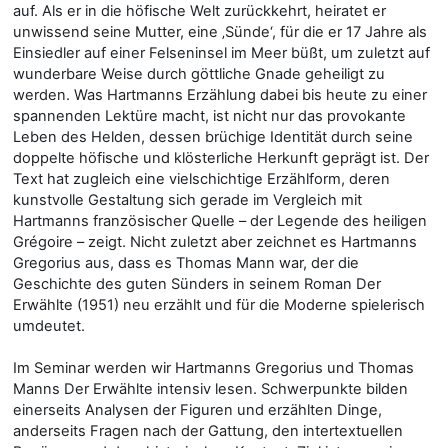
auf. Als er in die höfische Welt zurückkehrt, heiratet er
unwissend seine Mutter, eine ‚Sünde‘, für die er 17 Jahre als
Einsiedler auf einer Felseninsel im Meer büßt, um zuletzt auf
wunderbare Weise durch göttliche Gnade geheiligt zu
werden. Was Hartmanns Erzählung dabei bis heute zu einer
spannenden Lektüre macht, ist nicht nur das provokante
Leben des Helden, dessen brüchige Identität durch seine
doppelte höfische und klösterliche Herkunft geprägt ist. Der
Text hat zugleich eine vielschichtige Erzählform, deren
kunstvolle Gestaltung sich gerade im Vergleich mit
Hartmanns französischer Quelle – der Legende des heiligen
Grégoire – zeigt. Nicht zuletzt aber zeichnet es Hartmanns
Gregorius aus, dass es Thomas Mann war, der die
Geschichte des guten Sünders in seinem Roman Der
Erwählte (1951) neu erzählt und für die Moderne spielerisch
umdeutet.
Im Seminar werden wir Hartmanns Gregorius und Thomas
Manns Der Erwählte intensiv lesen. Schwerpunkte bilden
einerseits Analysen der Figuren und erzählten Dinge,
anderseits Fragen nach der Gattung, den intertextuellen