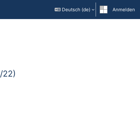
Deutsch ‎(de)‎
Anmelden
/22)