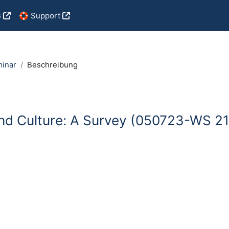
B
🛟 Support
minar
Beschreibung
and Culture: A Survey (050723-WS 21