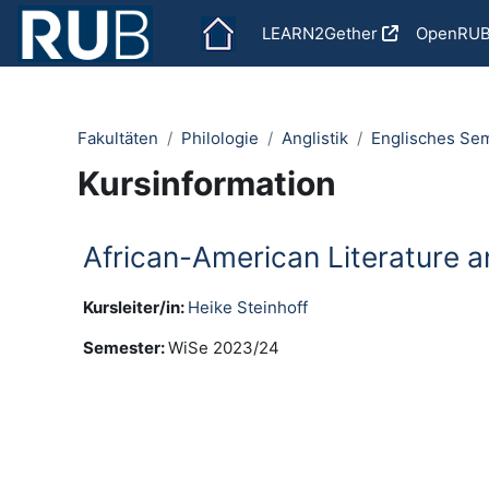
Zum Hauptinhalt
LEARN2Gether
OpenRU
Fakultäten
Philologie
Anglistik
Englisches Se
Kursinformation
African-American Literature 
Kursleiter/in:
Heike Steinhoff
Semester
:
WiSe 2023/24