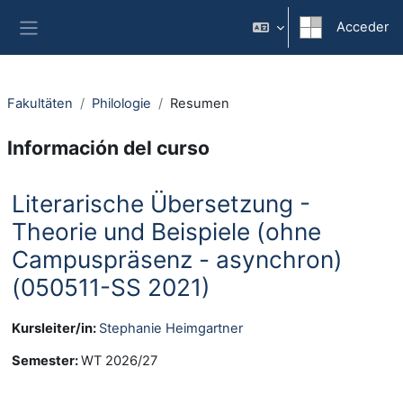
Salta al contenido principal
Acceder
Panel lateral
Fakultäten
Philologie
Resumen
Información del curso
Literarische Übersetzung -
Theorie und Beispiele (ohne
Campuspräsenz - asynchron)
(050511-SS 2021)
Kursleiter/in:
Stephanie Heimgartner
Semester
:
WT 2026/27