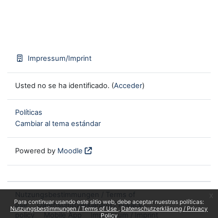
Impressum/Imprint
Usted no se ha identificado. (
Acceder
)
Políticas
Cambiar al tema estándar
Powered by
Moodle
Nutzungsbestimmungen / Terms of
x
Para continuar usando este sitio web, debe aceptar nuestras políticas:
use
Datenschutzerklärung / Privacy
Nutzungsbestimmungen / Terms of Use
Datenschutzerklärung / Privacy
policy
Mobile App
Impressum / Imprint
Policy