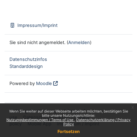
Impressum/Imprint
Sie sind nicht angemeldet. (
Anmelden
)
Datenschutzinfos
Standarddesign
Powered by
Moodle
x
Nutzungsbestimmungen / Terms of
Wenn Sie weiter auf dieser Webseite arbeiten möchten, bestätigen Sie
bitte unsere Nutzungsrichtlinie:
use
Datenschutzerklärung / Privacy
Nutzungsbestimmungen / Terms of Use
Datenschutzerklärung / Privacy
policy
Mobile App
Impressum / Imprint
Policy
Fortsetzen