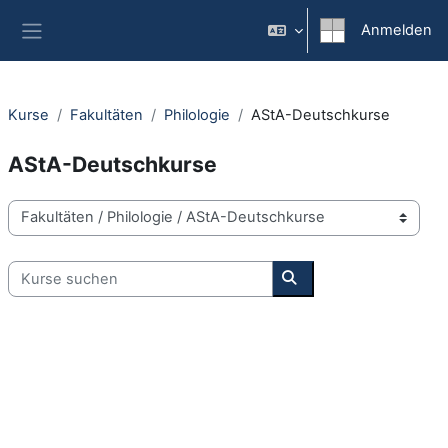
Zum Hauptinhalt
Anmelden
Website-Übersicht
Kurse
Fakultäten
Philologie
AStA-Deutschkurse
AStA-Deutschkurse
Kursbereiche
Kurse suchen
Kurse suchen