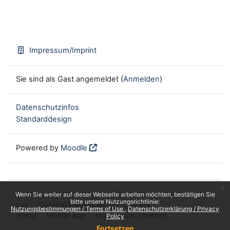
Impressum/Imprint
Sie sind als Gast angemeldet (
Anmelden
)
Datenschutzinfos
Standarddesign
Powered by
Moodle
x
Nutzungsbestimmungen / Terms of
Wenn Sie weiter auf dieser Webseite arbeiten möchten, bestätigen Sie
bitte unsere Nutzungsrichtlinie:
use
Datenschutzerklärung / Privacy
Nutzungsbestimmungen / Terms of Use
Datenschutzerklärung / Privacy
policy
Mobile App
Impressum / Imprint
Policy
Fortsetzen