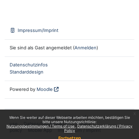
Impressum/Imprint
Sie sind als Gast angemeldet (
Anmelden
)
Datenschutzinfos
Standarddesign
Powered by
Moodle
x
Nutzungsbestimmungen / Terms of
Wenn Sie weiter auf dieser Webseite arbeiten möchten, bestätigen Sie
bitte unsere Nutzungsrichtlinie:
use
Datenschutzerklärung / Privacy
Nutzungsbestimmungen / Terms of Use
Datenschutzerklärung / Privacy
policy
Mobile App
Impressum / Imprint
Policy
Fortsetzen