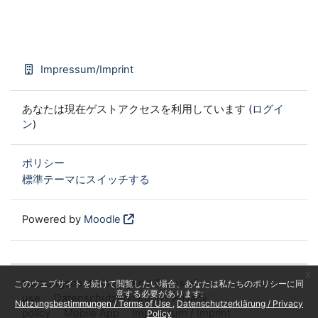
Impressum/Imprint
あなたは現在ゲストアクセスを利用しています (
ログイ
ン
)
ポリシー
標準テーマにスイッチする
Powered by
Moodle
x
Nutzungsbestimmungen / Terms of
このウェブサイトを続けて閲覧したい場合、あなたは私たちのポリシーに同
意する必要があります:
use
Datenschutzerklärung / Privacy
Nutzungsbestimmungen / Terms of Use
Datenschutzerklärung / Privacy
policy
Mobile App
Impressum / Imprint
Policy