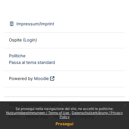
Impressum/Imprint
Ospite (
Login
)
Politiche
Passa al tema standard
Powered by
Moodle
Nutzungsbestimmungen / Terms of
x
Se prosegui nella navigazione del sito, ne accetti le politiche:
use
Datenschutzerklärung / Privacy
Nutzungsbestimmungen / Terms of Use
Datenschutzerklärung / Privacy
policy
Mobile App
Impressum / Imprint
Policy
Prosegui