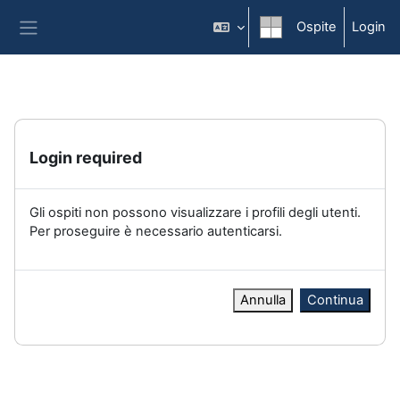
Vai al contenuto principale
Ospite
Login
Pannello laterale
Login required
Gli ospiti non possono visualizzare i profili degli utenti.
Per proseguire è necessario autenticarsi.
Annulla
Continua