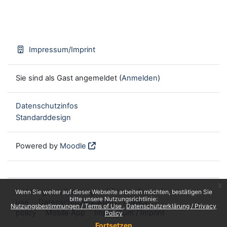
Impressum/Imprint
Sie sind als Gast angemeldet (
Anmelden
)
Datenschutzinfos
Standarddesign
Powered by
Moodle
x
Nutzungsbestimmungen / Terms of
Wenn Sie weiter auf dieser Webseite arbeiten möchten, bestätigen Sie
bitte unsere Nutzungsrichtlinie:
use
Datenschutzerklärung / Privacy
Nutzungsbestimmungen / Terms of Use
Datenschutzerklärung / Privacy
policy
Mobile App
Impressum / Imprint
Policy
Fortsetzen