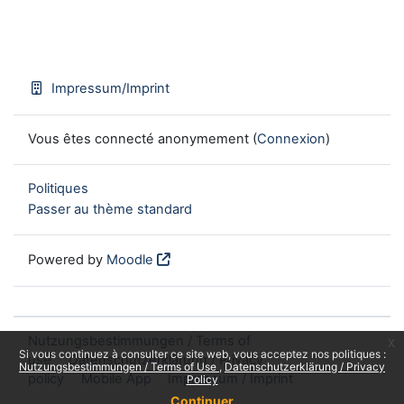
Impressum/Imprint
Vous êtes connecté anonymement (
Connexion
)
Politiques
Passer au thème standard
Powered by
Moodle
Nutzungsbestimmungen / Terms of
x
Si vous continuez à consulter ce site web, vous acceptez nos politiques :
use
Datenschutzerklärung / Privacy
Nutzungsbestimmungen / Terms of Use
Datenschutzerklärung / Privacy
policy
Mobile App
Impressum / Imprint
Policy
Continuer