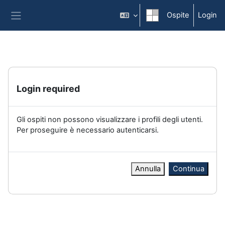
Vai al contenuto principale
Ospite
Login
Pannello laterale
Login required
Gli ospiti non possono visualizzare i profili degli utenti.
Per proseguire è necessario autenticarsi.
Annulla
Continua