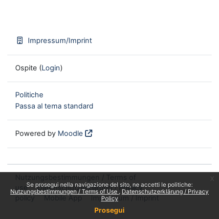
Impressum/Imprint
Ospite (
Login
)
Politiche
Passa al tema standard
Powered by
Moodle
Nutzungsbestimmungen / Terms of
x
Se prosegui nella navigazione del sito, ne accetti le politiche:
use
Datenschutzerklärung / Privacy
Nutzungsbestimmungen / Terms of Use
Datenschutzerklärung / Privacy
policy
Mobile App
Impressum / Imprint
Policy
Prosegui