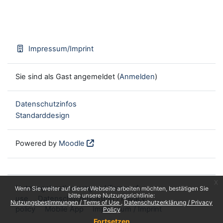
Impressum/Imprint
Sie sind als Gast angemeldet (
Anmelden
)
Datenschutzinfos
Standarddesign
Powered by
Moodle
x
Nutzungsbestimmungen / Terms of
Wenn Sie weiter auf dieser Webseite arbeiten möchten, bestätigen Sie
bitte unsere Nutzungsrichtlinie:
use
Datenschutzerklärung / Privacy
Nutzungsbestimmungen / Terms of Use
Datenschutzerklärung / Privacy
policy
Mobile App
Impressum / Imprint
Policy
Fortsetzen