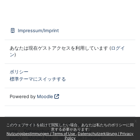
Impressum/Imprint
あなたは現在ゲストアクセスを利用しています (
ログイ
ン
)
ポリシー
標準テーマにスイッチする
Powered by
Moodle
x
Nutzungsbestimmungen / Terms of
このウェブサイトを続けて閲覧したい場合、あなたは私たちのポリシーに同
意する必要があります:
use
Datenschutzerklärung / Privacy
Nutzungsbestimmungen / Terms of Use
Datenschutzerklärung / Privacy
policy
Mobile App
Impressum / Imprint
Policy