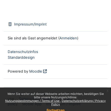
Impressum/Imprint
Sie sind als Gast angemeldet (
Anmelden
)
Datenschutzinfos
Standarddesign
Powered by
Moodle
x
Nutzungsbestimmungen / Terms of
Wenn Sie weiter auf dieser Webseite arbeiten möchten, bestätigen Sie
bitte unsere Nutzungsrichtlinie:
use
Datenschutzerklärung / Privacy
Nutzungsbestimmungen / Terms of Use
Datenschutzerklärung / Privacy
policy
Mobile App
Impressum / Imprint
Policy
Fortsetzen