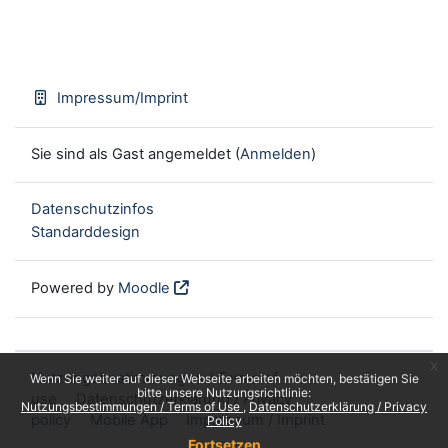
Impressum/Imprint
Sie sind als Gast angemeldet (
Anmelden
)
Datenschutzinfos
Standarddesign
Powered by
Moodle
x
Nutzungsbestimmungen / Terms of
Wenn Sie weiter auf dieser Webseite arbeiten möchten, bestätigen Sie
bitte unsere Nutzungsrichtlinie:
use
Datenschutzerklärung / Privacy
Nutzungsbestimmungen / Terms of Use
Datenschutzerklärung / Privacy
policy
Mobile App
Impressum / Imprint
Policy
Fortsetzen