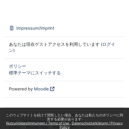
Impressum/Imprint
あなたは現在ゲストアクセスを利用しています (
ログイ
ン
)
ポリシー
標準テーマにスイッチする
Powered by
Moodle
x
Nutzungsbestimmungen / Terms of
このウェブサイトを続けて閲覧したい場合、あなたは私たちのポリシーに同
意する必要があります:
use
Datenschutzerklärung / Privacy
Nutzungsbestimmungen / Terms of Use
Datenschutzerklärung / Privacy
policy
Mobile App
Impressum / Imprint
Policy