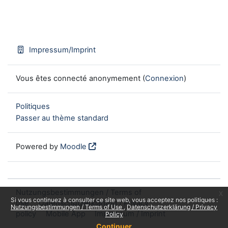
Impressum/Imprint
Vous êtes connecté anonymement (
Connexion
)
Politiques
Passer au thème standard
Powered by
Moodle
Nutzungsbestimmungen / Terms of
x
Si vous continuez à consulter ce site web, vous acceptez nos politiques :
use
Datenschutzerklärung / Privacy
Nutzungsbestimmungen / Terms of Use
Datenschutzerklärung / Privacy
policy
Mobile App
Impressum / Imprint
Policy
Continuer