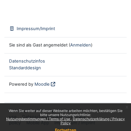
Impressum/Imprint
Sie sind als Gast angemeldet (
Anmelden
)
Datenschutzinfos
Standarddesign
Powered by
Moodle
x
Nutzungsbestimmungen / Terms of
Wenn Sie weiter auf dieser Webseite arbeiten möchten, bestätigen Sie
bitte unsere Nutzungsrichtlinie:
use
Datenschutzerklärung / Privacy
Nutzungsbestimmungen / Terms of Use
Datenschutzerklärung / Privacy
policy
Mobile App
Impressum / Imprint
Policy
Fortsetzen