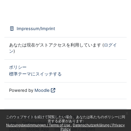
Impressum/Imprint
あなたは現在ゲストアクセスを利用しています (
ログイ
ン
)
ポリシー
標準テーマにスイッチする
Powered by
Moodle
x
Nutzungsbestimmungen / Terms of
このウェブサイトを続けて閲覧したい場合、あなたは私たちのポリシーに同
意する必要があります:
use
Datenschutzerklärung / Privacy
Nutzungsbestimmungen / Terms of Use
Datenschutzerklärung / Privacy
policy
Mobile App
Impressum / Imprint
Policy