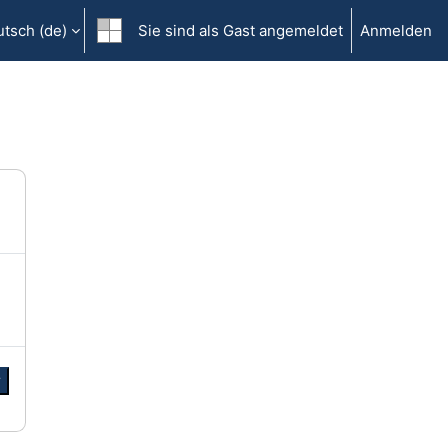
tsch ‎(de)‎
Sie sind als Gast angemeldet
Anmelden
r