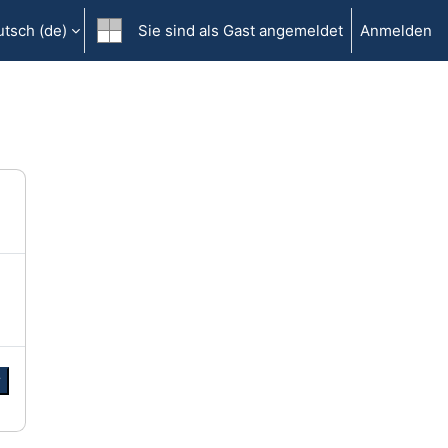
tsch ‎(de)‎
Sie sind als Gast angemeldet
Anmelden
r