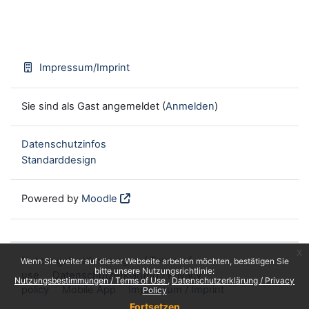
Impressum/Imprint
Sie sind als Gast angemeldet (
Anmelden
)
Datenschutzinfos
Standarddesign
Powered by
Moodle
x
Nutzungsbestimmungen / Terms of
Wenn Sie weiter auf dieser Webseite arbeiten möchten, bestätigen Sie
bitte unsere Nutzungsrichtlinie:
use
Datenschutzerklärung / Privacy
Nutzungsbestimmungen / Terms of Use
Datenschutzerklärung / Privacy
policy
Mobile App
Impressum / Imprint
Policy
Fortsetzen