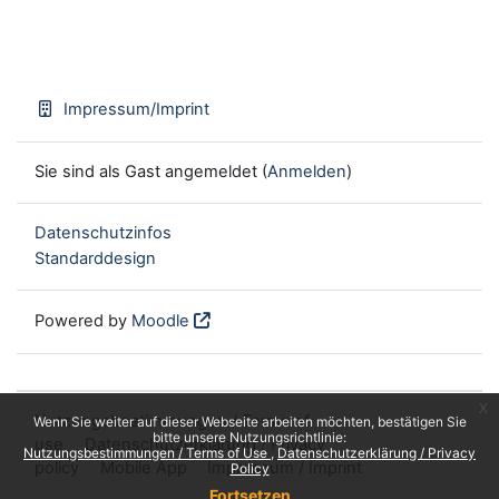
Impressum/Imprint
Sie sind als Gast angemeldet (
Anmelden
)
Datenschutzinfos
Standarddesign
Powered by
Moodle
x
Nutzungsbestimmungen / Terms of
Wenn Sie weiter auf dieser Webseite arbeiten möchten, bestätigen Sie
bitte unsere Nutzungsrichtlinie:
use
Datenschutzerklärung / Privacy
Nutzungsbestimmungen / Terms of Use
Datenschutzerklärung / Privacy
policy
Mobile App
Impressum / Imprint
Policy
Fortsetzen