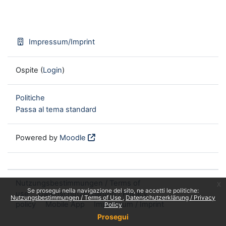
Impressum/Imprint
Ospite (
Login
)
Politiche
Passa al tema standard
Powered by
Moodle
Nutzungsbestimmungen / Terms of
x
Se prosegui nella navigazione del sito, ne accetti le politiche:
use
Datenschutzerklärung / Privacy
Nutzungsbestimmungen / Terms of Use
Datenschutzerklärung / Privacy
policy
Mobile App
Impressum / Imprint
Policy
Prosegui