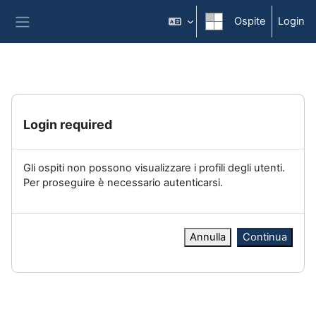
Vai al contenuto principale
Ospite
Login
Pannello laterale
Login required
Gli ospiti non possono visualizzare i profili degli utenti.
Per proseguire è necessario autenticarsi.
Annulla
Continua