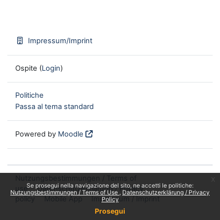
Impressum/Imprint
Ospite (
Login
)
Politiche
Passa al tema standard
Powered by
Moodle
Nutzungsbestimmungen / Terms of
x
Se prosegui nella navigazione del sito, ne accetti le politiche:
use
Datenschutzerklärung / Privacy
Nutzungsbestimmungen / Terms of Use
Datenschutzerklärung / Privacy
policy
Mobile App
Impressum / Imprint
Policy
Prosegui