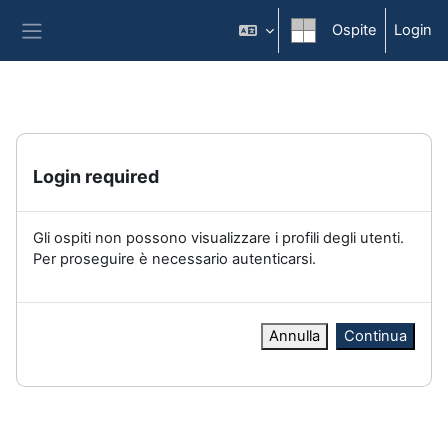
Vai al contenuto principale
Ospite
Login
Pannello laterale
Login required
Gli ospiti non possono visualizzare i profili degli utenti.
Per proseguire è necessario autenticarsi.
Annulla
Continua