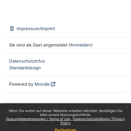
Impressum/Imprint
Sie sind als Gast angemeldet (
Anmelden
)
Datenschutzinfos
Standarddesign
Powered by
Moodle
x
Nutzungsbestimmungen / Terms of
Wenn Sie weiter auf dieser Webseite arbeiten möchten, bestätigen Sie
bitte unsere Nutzungsrichtlinie:
use
Datenschutzerklärung / Privacy
Nutzungsbestimmungen / Terms of Use
Datenschutzerklärung / Privacy
policy
Mobile App
Impressum / Imprint
Policy
Fortsetzen