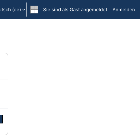
tsch ‎(de)‎
Sie sind als Gast angemeldet
Anmelden
r