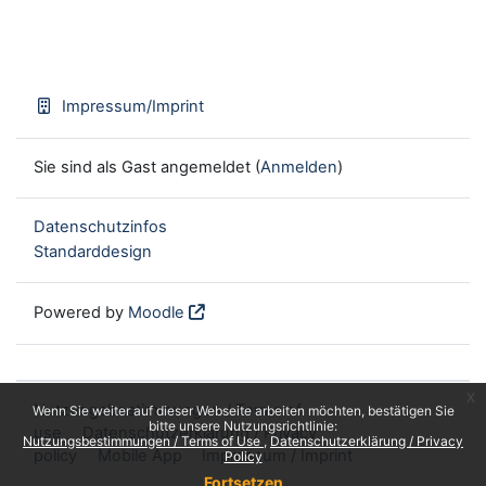
Impressum/Imprint
Sie sind als Gast angemeldet (
Anmelden
)
Datenschutzinfos
Standarddesign
Powered by
Moodle
x
Nutzungsbestimmungen / Terms of
Wenn Sie weiter auf dieser Webseite arbeiten möchten, bestätigen Sie
bitte unsere Nutzungsrichtlinie:
use
Datenschutzerklärung / Privacy
Nutzungsbestimmungen / Terms of Use
Datenschutzerklärung / Privacy
policy
Mobile App
Impressum / Imprint
Policy
Fortsetzen